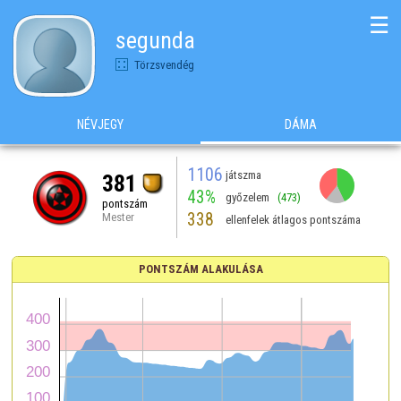
☰
segunda
Törzsvendég
NÉVJEGY
DÁMA
1106
játszma
381
43%
győzelem
(473)
pontszám
338
Mester
ellenfelek átlagos pontszáma
PONTSZÁM ALAKULÁSA