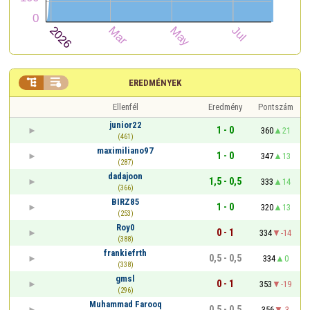


EREDMÉNYEK
Ellenfél
Eredmény
Pontszám
junior22
1 - 0
360
21
(461)
maximiliano97
1 - 0
347
13
(287)
dadajoon
1,5 - 0,5
333
14
(366)
BIRZ85
1 - 0
320
13
(253)
Roy0
0 - 1
334
-14
(388)
frankiefrth
0,5 - 0,5
334
0
(338)
gmsl
0 - 1
353
-19
(296)
Muhammad Farooq
0,5 - 0,5
356
-3