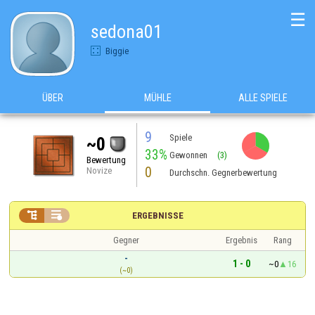
☰
sedona01
Biggie
ÜBER
MÜHLE
ALLE SPIELE
9
Spiele
~0
33%
Gewonnen
(3)
Bewertung
0
Novize
Durchschn. Gegnerbewertung


ERGEBNISSE
Gegner
Ergebnis
Rang
-
1 - 0
~0
16
(~0)