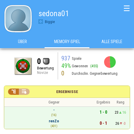
☰
sedona01
Biggie
ÜBER
MEMORY-SPIEL
ALLE SPIELE
937
Spiele
0
49%
Gewonnen
(455)
Bewertung
0
Novize
Durchschn. Gegnerbewertung


ERGEBNISSE
Gegner
Ergebnis
Rang
-
1 - 0
23
16
(16)
renZo
0 - 1
26
-3
(431)