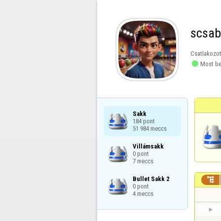
scsa
Csatlakozot

Most be
Sakk

184 pont

51 984 meccs
Villámsakk

0 pont

7 meccs
Bullet Sakk 2


0 pont

4 meccs