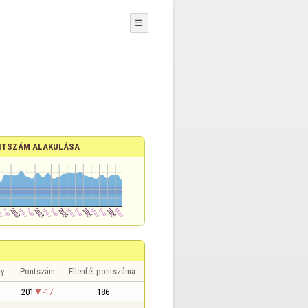
☰
TSZÁM ALAKULÁSA
y
Pontszám
Ellenfél pontszáma
201
-17
186