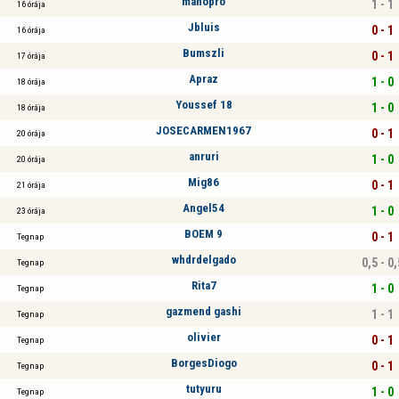
manopro
1 - 1
16 órája
Jbluis
0 - 1
16 órája
Bumszli
0 - 1
17 órája
Apraz
1 - 0
18 órája
Youssef 18
1 - 0
18 órája
JOSECARMEN1967
0 - 1
20 órája
anruri
1 - 0
20 órája
Mig86
0 - 1
21 órája
Angel54
1 - 0
23 órája
BOEM 9
0 - 1
Tegnap
whdrdelgado
0,5 - 0,
Tegnap
Rita7
1 - 0
Tegnap
gazmend gashi
1 - 1
Tegnap
olivier
0 - 1
Tegnap
BorgesDiogo
0 - 1
Tegnap
tutyuru
1 - 0
Tegnap