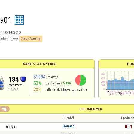
ba01
t:
10/14/2010
jelentkezve
Chess Room 1
SAKK STATISZTIKA
PON
51984
játszma
184
53%
győzelem
(27360)
pontszám
209
Haladó
ellenfelek átlagos pontszáma

EREDMÉNYEK
Ellenfél
Eredmén
Denaro
0 - 1
15 órája