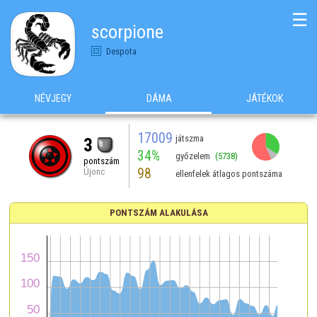
☰
scorpione
Despota
NÉVJEGY
DÁMA
JÁTÉKOK
17009
játszma
3
34%
győzelem
(5738)
pontszám
98
Újonc
ellenfelek átlagos pontszáma
PONTSZÁM ALAKULÁSA