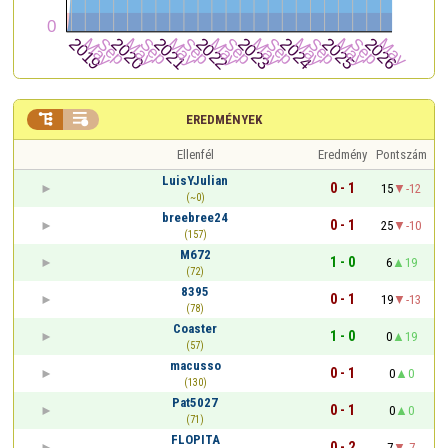


EREDMÉNYEK
Ellenfél
Eredmény
Pontszám
LuisYJulian
0 - 1
15
-12
(~0)
breebree24
0 - 1
25
-10
(157)
M672
1 - 0
6
19
(72)
8395
0 - 1
19
-13
(78)
Coaster
1 - 0
0
19
(57)
macusso
0 - 1
0
0
(130)
Pat5027
0 - 1
0
0
(71)
FLOPITA
0 - 2
7
-7