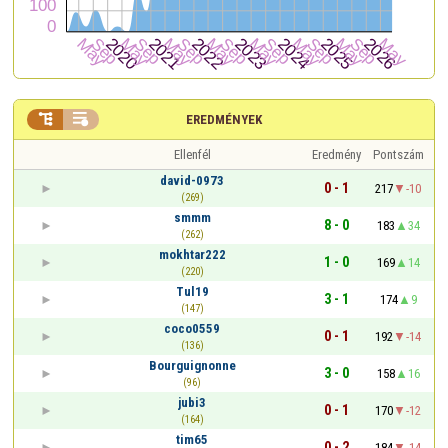


EREDMÉNYEK
Ellenfél
Eredmény
Pontszám
david-0973
0 - 1
217
-10
(269)
smmm
8 - 0
183
34
(262)
mokhtar222
1 - 0
169
14
(220)
Tul19
3 - 1
174
9
(147)
coco0559
0 - 1
192
-14
(136)
Bourguignonne
3 - 0
158
16
(96)
jubi3
0 - 1
170
-12
(164)
tim65
0 - 2
184
-14