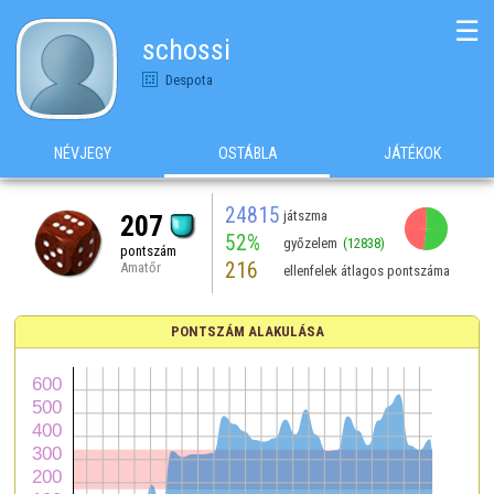
☰
schossi
Despota
NÉVJEGY
OSTÁBLA
JÁTÉKOK
24815
játszma
207
52%
győzelem
(12838)
pontszám
216
Amatőr
ellenfelek átlagos pontszáma
PONTSZÁM ALAKULÁSA