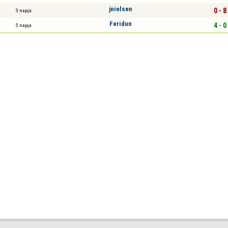
jnielsen
0 - 8
5 napja
Feridun
4 - 0
5 napja