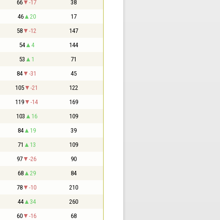
66
-17
38
46
20
17
58
-12
147
54
4
144
53
1
71
84
-31
45
105
-21
122
119
-14
169
103
16
109
84
19
39
71
13
109
97
-26
90
68
29
84
78
-10
210
44
34
260
60
-16
68