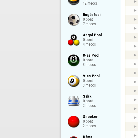
12 meccs
Rugósfoci

0 pont

7 meccs
Angol Pool

0 pont

4 meccs
8-as Pool

0 pont

3 meccs
9-es Pool

0 pont

3 meccs
Sakk

0 pont

2 meccs
Snooker

0 pont

2 meccs
Dáma
