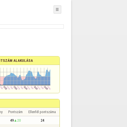
☰
NTSZÁM ALAKULÁSA
ny
Pontszám
Ellenfél pontszáma
49
20
24