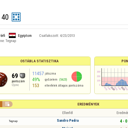
 40
Férfi
Egyiptom
Csatlakozott:
4/23/2013
ine:
Tegnap
OSTÁBLA STATISZTIKA
PO
11457
játszma
69
49%
győzelem
(5623)
pontszám
153
Újonc
ellenfelek átlagos pontszáma

EREDMÉNYEK
Ellenfél
Eredmé
Sandro Pedra
4 - 0
Tegnap