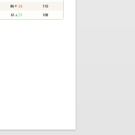
86
-26
110
61
25
108