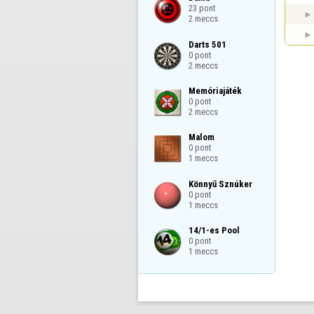
23 pont

2 meccs
Darts 501

0 pont

2 meccs
Memóriajáték

0 pont

2 meccs
Malom

0 pont

1 meccs
Könnyű Sznúker

0 pont

1 meccs
14/1-es Pool

0 pont

1 meccs