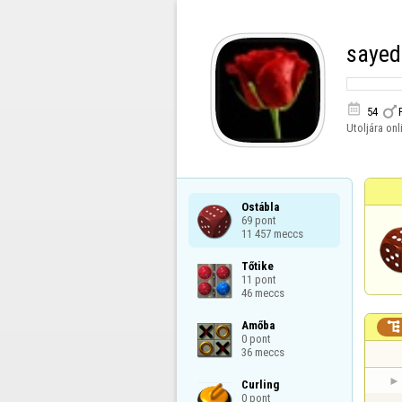
sayed


54
Utoljára onl
Ostábla

69 pont

11 457 meccs
Tőtike

11 pont

46 meccs
Amőba


0 pont

36 meccs
Curling

0 pont
