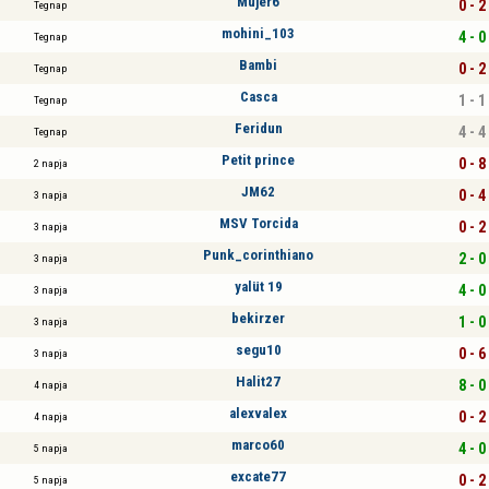
Mujer6
0 - 2
Tegnap
mohini_103
4 - 0
Tegnap
Bambi
0 - 2
Tegnap
Casca
1 - 1
Tegnap
Feridun
4 - 4
Tegnap
Petit prince
0 - 8
2 napja
JM62
0 - 4
3 napja
MSV Torcida
0 - 2
3 napja
Punk_corinthiano
2 - 0
3 napja
yalüt 19
4 - 0
3 napja
bekirzer
1 - 0
3 napja
segu10
0 - 6
3 napja
Halit27
8 - 0
4 napja
alexvalex
0 - 2
4 napja
marco60
4 - 0
5 napja
excate77
0 - 2
5 napja