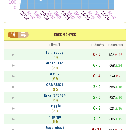


EREDMÉNYEK
Ellenfél
Eredmény
Pontszám
fat_freddy
0 - 2
692
-16
(697)
dicequeen
6 - 0
668
24
(648)
Ant07
0 - 4
674
-6
(996)
CANARIO1
2 - 0
656
18
(690)
Erkan345434
2 - 0
637
19
(712)
Tripple
6 - 2
621
16
(642)
pigargo
2 - 0
606
15
(584)
Bayernbazi
0 - 12
637
-31