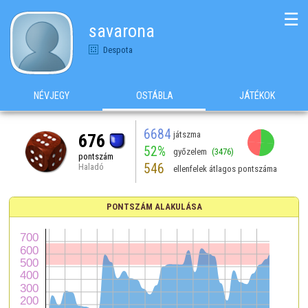
☰
savarona
Despota
NÉVJEGY
OSTÁBLA
JÁTÉKOK
6684
játszma
676
52%
győzelem
(3476)
pontszám
546
Haladó
ellenfelek átlagos pontszáma
PONTSZÁM ALAKULÁSA