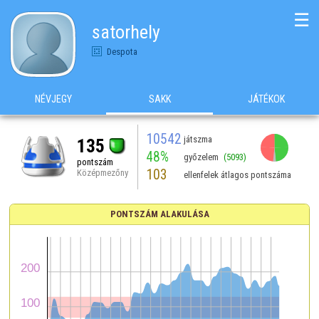
☰
satorhely
Despota
NÉVJEGY
SAKK
JÁTÉKOK
10542
játszma
135
48%
győzelem
(5093)
pontszám
103
Középmezőny
ellenfelek átlagos pontszáma
PONTSZÁM ALAKULÁSA