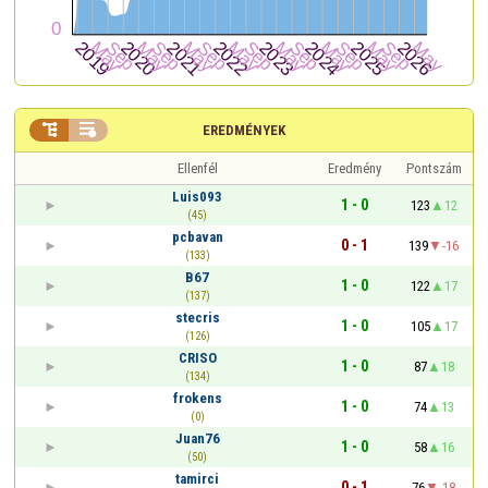


EREDMÉNYEK
Ellenfél
Eredmény
Pontszám
Luis093
1 - 0
123
12
(45)
pcbavan
0 - 1
139
-16
(133)
B67
1 - 0
122
17
(137)
stecris
1 - 0
105
17
(126)
CRISO
1 - 0
87
18
(134)
frokens
1 - 0
74
13
(0)
Juan76
1 - 0
58
16
(50)
tamirci
0 - 1
76
-18