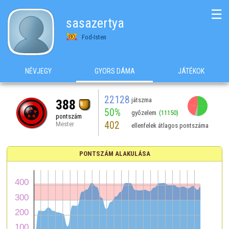
☰
sasazertya
Fod-Isten
NÉVJEGY
GYORS DÁMA
JÁTÉKOK
22128
játszma
388
50%
győzelem
(11150)
pontszám
402
Mester
ellenfelek átlagos pontszáma
PONTSZÁM ALAKULÁSA