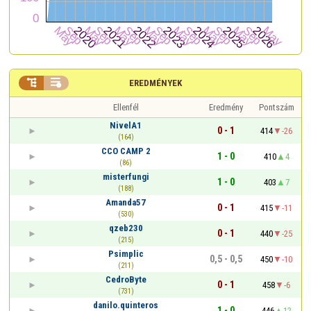


EREDMÉNYEK
Ellenfél
Eredmény
Pontszám
NivelA1
0 - 1
414
-26
(164)
CCO CAMP 2
1 - 0
410
4
(86)
misterfungi
1 - 0
403
7
(188)
Amanda57
0 - 1
415
-11
(530)
qzeb230
0 - 1
440
-25
(215)
Psimplic
0,5 - 0,5
450
-10
(211)
CedroByte
0 - 1
458
-6
(731)
danilo.quinteros
1 - 0
446
12