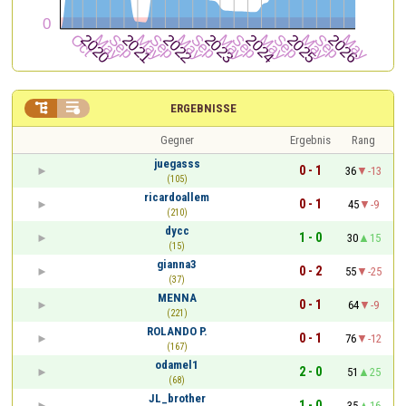


ERGEBNISSE
Gegner
Ergebnis
Rang
juegasss
0 - 1
36
-13
(105)
ricardoallem
0 - 1
45
-9
(210)
dycc
1 - 0
30
15
(15)
gianna3
0 - 2
55
-25
(37)
MENNA
0 - 1
64
-9
(221)
ROLANDO P.
0 - 1
76
-12
(167)
odamel1
2 - 0
51
25
(68)
JL_brother
1 - 0
35
16