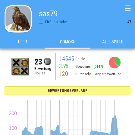
☰
sas79
Einflussreiche
47
ÜBER
GOMOKU
ALLE SPIELE
14545
Spiele
23
35%
Gewonnen
(5147)
Bewertung
120
Novize
Durchschn. Gegnerbewertung
BEWERTUNGSVERLAUF