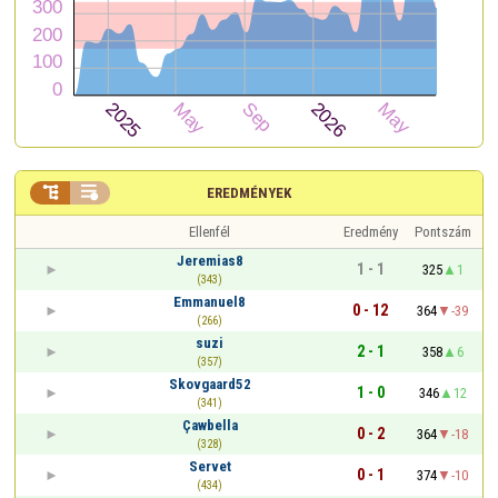


EREDMÉNYEK
Ellenfél
Eredmény
Pontszám
Jeremias8
1 - 1
325
1
(343)
Emmanuel8
0 - 12
364
-39
(266)
suzi
2 - 1
358
6
(357)
Skovgaard52
1 - 0
346
12
(341)
Çawbella
0 - 2
364
-18
(328)
Servet
0 - 1
374
-10
(434)