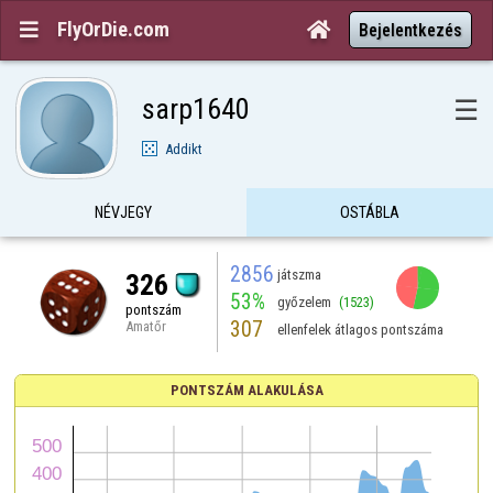
FlyOrDie.com


Bejelentkezés
sarp1640
☰
Addikt
NÉVJEGY
OSTÁBLA
2856
játszma
326
53%
győzelem
(1523)
pontszám
307
Amatőr
ellenfelek átlagos pontszáma
PONTSZÁM ALAKULÁSA