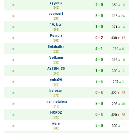
zygoma
2 - 0
359
15
(342)
eversut1
8 - 0
335
24
(287)
عادل19
1 - 0
321
14
(393)
Pumori
0 - 2
338
-17
(306)
Selahattin
4 - 1
330
8
(228)
Volkann
4 - 0
312
18
(255)
AYSUN_35
1 - 0
300
12
(292)
cuba56
7 - 4
297
3
(240)
helosan
0 - 4
322
-25
(273)
mehmetalica
8 - 0
292
30
(318)
HOROZ
0 - 4
320
-28
(228)
wale
2 - 0
309
11
(200)