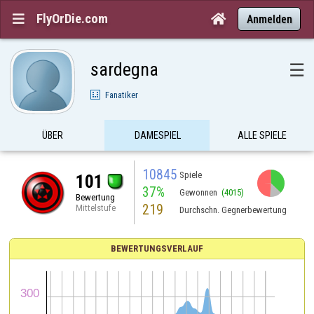
FlyOrDie.com


Anmelden
sardegna
☰
Fanatiker
ÜBER
DAMESPIEL
ALLE SPIELE
10845
Spiele
101
37%
Gewonnen
(4015)
Bewertung
219
Mittelstufe
Durchschn. Gegnerbewertung
BEWERTUNGSVERLAUF