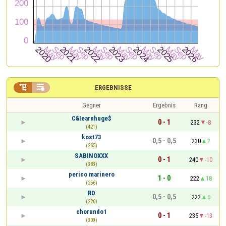


ERGEBNISSE
Gegner
Ergebnis
Rang
C&Iearnhuge$
0 - 1
232
-8
(421)
kost73
0,5 - 0,5
230
2
(265)
SABINOXXX
0 - 1
240
-10
(383)
perico marinero
1 - 0
222
18
(256)
RD
0,5 - 0,5
222
0
(220)
chorundo1
0 - 1
235
-13
(309)