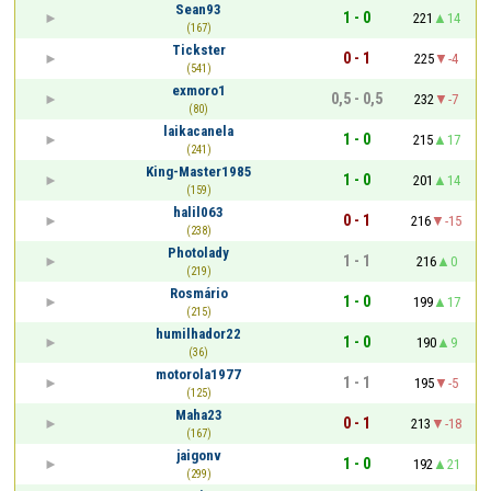
Sean93
1 - 0
221
14
(167)
Tickster
0 - 1
225
-4
(541)
exmoro1
0,5 - 0,5
232
-7
(80)
laikacanela
1 - 0
215
17
(241)
King-Master1985
1 - 0
201
14
(159)
halil063
0 - 1
216
-15
(238)
Photolady
1 - 1
216
0
(219)
Rosmário
1 - 0
199
17
(215)
humilhador22
1 - 0
190
9
(36)
motorola1977
1 - 1
195
-5
(125)
Maha23
0 - 1
213
-18
(167)
jaigonv
1 - 0
192
21
(299)