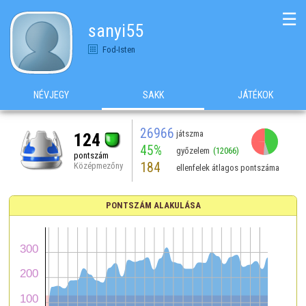
☰
sanyi55
Fod-Isten
NÉVJEGY
SAKK
JÁTÉKOK
26966
játszma
124
45%
győzelem
(12066)
pontszám
184
Középmezőny
ellenfelek átlagos pontszáma
PONTSZÁM ALAKULÁSA