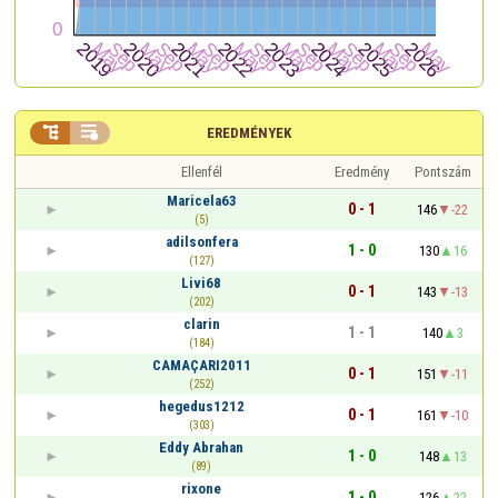


EREDMÉNYEK
Ellenfél
Eredmény
Pontszám
Maricela63
0 - 1
146
-22
(5)
adilsonfera
1 - 0
130
16
(127)
Livi68
0 - 1
143
-13
(202)
clarin
1 - 1
140
3
(184)
CAMAÇARI2011
0 - 1
151
-11
(252)
hegedus1212
0 - 1
161
-10
(303)
Eddy Abrahan
1 - 0
148
13
(89)
rixone
1 - 0
126
22