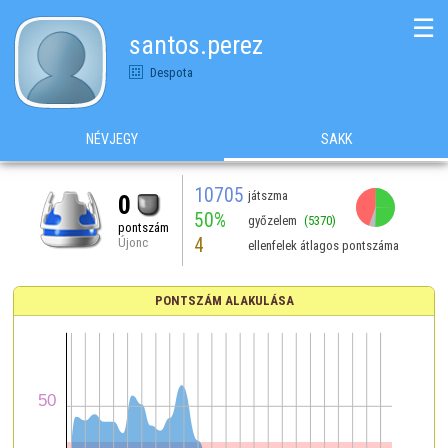
☰
santos.perez
Despota
NÉVJEGY
SAKK
10705
játszma
0
50%
győzelem
(5370)
pontszám
4
Újonc
ellenfelek átlagos pontszáma
PONTSZÁM ALAKULÁSA