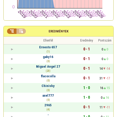


EREDMÉNYEK
Ellenfél
Eredmény
Pontszám
Ernesto 657
0 - 1
0
0
(1)
gaby16
0 - 1
0
0
(0)
Miguel Angel 27
0 - 1
14
-14
(23)
flacocolla
0 - 1
31
-17
(0)
Chinisky
1 - 0
16
15
(0)
axel777
1 - 0
0
16
(0)
2965
0 - 1
11
-11
(4)
-
1 - 0
0
11