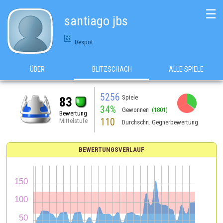
☰
santiago jbs
Despot
ÜBER
BLITZSCHACH
ALLE SPIELE
5256
Spiele
83
34%
Gewonnen
(1801)
Bewertung
110
Mittelstufe
Durchschn. Gegnerbewertung
BEWERTUNGSVERLAUF