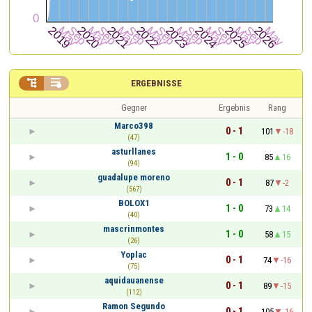


ERGEBNISSE
Gegner
Ergebnis
Rang
Marco398
0 - 1
101
-18
(47)
asturllanes
1 - 0
85
16
(94)
guadalupe moreno
0 - 1
87
-2
(567)
BOLOX1
1 - 0
73
14
(40)
mascrinmontes
1 - 0
58
15
(26)
Yoplac
0 - 1
74
-16
(75)
aquidauanense
0 - 1
89
-15
(112)
Ramon Segundo
0 - 1
105
-16