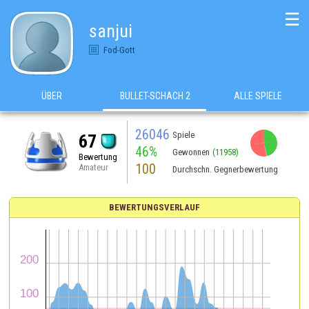
☰
sanjui
Fod-Gott
ÜBER
BULLET-SCHACH 2
ALLE SPIELE
26046
Spiele
67
46%
Gewonnen
(11958)
Bewertung
100
Amateur
Durchschn. Gegnerbewertung
BEWERTUNGSVERLAUF