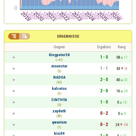


ERGEBNISSE
Gegner
Ergebnis
Rang
Kingpeter58
1 - 0
58
11
(~47)
moonstar
1 - 1
63
-4
(3)
NADOA
2 - 0
40
23
(30)
kalcetos
2 - 0
16
24
(9)
CINTHYA
1 - 0
0
16
(0)
zaydeth
0 - 2
0
0
(89)
qwantum
0 - 2
24
-24
(1)
bixi09
1 - 0
3
21