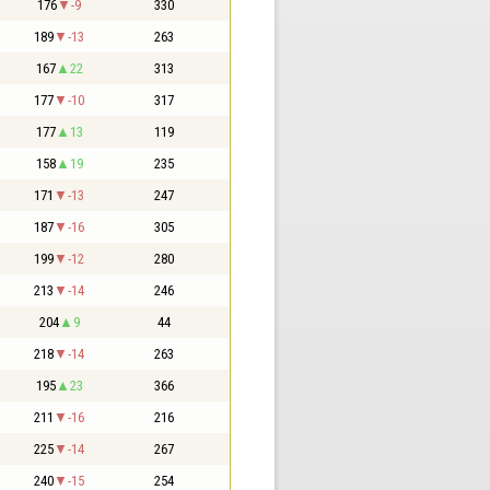
176
-9
330
189
-13
263
167
22
313
177
-10
317
177
13
119
158
19
235
171
-13
247
187
-16
305
199
-12
280
213
-14
246
204
9
44
218
-14
263
195
23
366
211
-16
216
225
-14
267
240
-15
254