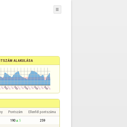
☰
TSZÁM ALAKULÁSA
ny
Pontszám
Ellenfél pontszáma
190
5
259