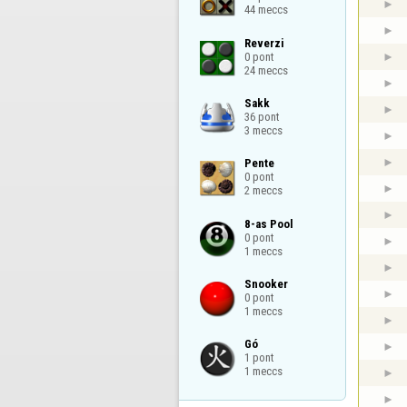
44 meccs
Reverzi

0 pont

24 meccs
Sakk

36 pont

3 meccs
Pente

0 pont

2 meccs
8-as Pool

0 pont

1 meccs
Snooker

0 pont

1 meccs
Gó

1 pont

1 meccs