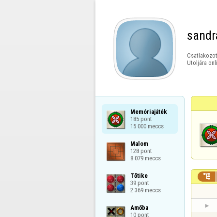
sandr
Csatlakozot
Utoljára onl
Memóriajáték

185 pont

15 000 meccs
Malom

128 pont

8 079 meccs
Tőtike


39 pont

2 369 meccs
Amőba

10 pont
