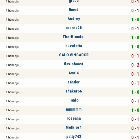
graca
0 - 1
1 hónapja
Rmed
0 - 1
1 hónapja
Audrey
1 - 0
1 hónapja
andres28
0 - 1
1 hónapja
The-Blonde.
1 - 0
1 hónapja
nuvoletta
1 - 0
1 hónapja
GALO VINGADOR
0 - 1
1 hónapja
flavinhaast
0 - 2
1 hónapja
Avni4
0 - 1
1 hónapja
sándor
0 - 1
1 hónapja
shaker66
1 - 0
1 hónapja
Tanio
0 - 1
1 hónapja
mmmmm
1 - 0
1 hónapja
roseana
0 - 1
1 hónapja
Melkior4
0 - 1
1 hónapja
patty743
0 - 1
1 hónapja