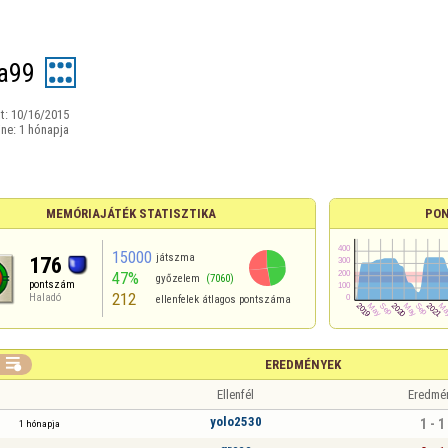
a99
t:
10/16/2015
ine:
1 hónapja
MEMÓRIAJÁTÉK STATISZTIKA
PON
15000
játszma
176
47%
győzelem
(7060)
pontszám
212
Haladó
ellenfelek átlagos pontszáma

EREDMÉNYEK
Ellenfél
Eredmé
yolo2530
1 - 1
1 hónapja