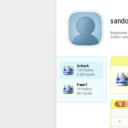
sando
Beigetreten
Zuletzt onli
Schach

170 Punkte

2.024 Spiele
Pawn7

70 Punkte

691 Spiele
