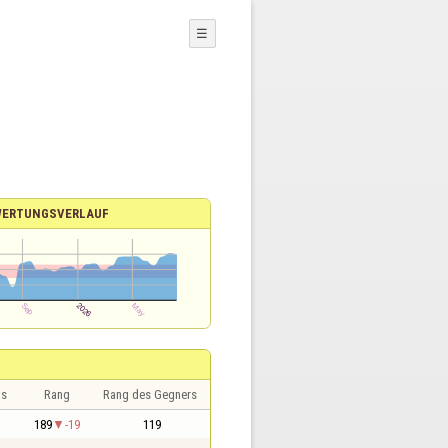
☰
ERTUNGSVERLAUF
is
Rang
Rang des Gegners
189
-19
119