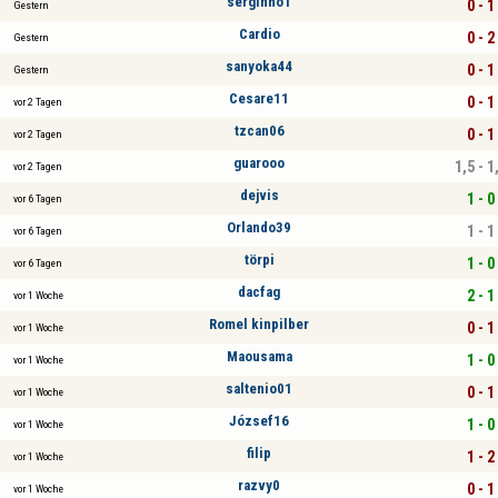
serginho1
0 - 1
Gestern
Cardio
0 - 2
Gestern
sanyoka44
0 - 1
Gestern
Cesare11
0 - 1
vor 2 Tagen
tzcan06
0 - 1
vor 2 Tagen
guarooo
1,5 - 1
vor 2 Tagen
dejvis
1 - 0
vor 6 Tagen
Orlando39
1 - 1
vor 6 Tagen
törpi
1 - 0
vor 6 Tagen
dacfag
2 - 1
vor 1 Woche
Romel kinpilber
0 - 1
vor 1 Woche
Maousama
1 - 0
vor 1 Woche
saltenio01
0 - 1
vor 1 Woche
József16
1 - 0
vor 1 Woche
filip
1 - 2
vor 1 Woche
razvy0
0 - 1
vor 1 Woche