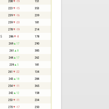
208
-19
151
223
-15
353
239
-16
239
259
-20
181
278
-19
214
,5
286
-8
178
269
17
290
261
8
385
244
17
262
239
5
181
261
-22
134
243
18
284
254
-11
365
242
12
158
253
-11
234
270
-17
250