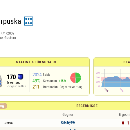
rpuska
:
4/1/2009
ne:
Gestern
STATISTIK FÜR SCHACH
BEW
2024
Spiele
170
49%
Gewonnen
(982)
Bewertung
211
Fortgeschritten
Durchschn. Gegnerbewertung

ERGEBNISSE
Gegner
Ergebn
Ritchy06
0 - 1
Gestern