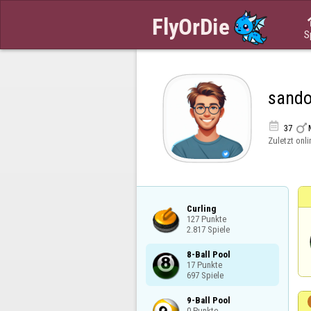
S
sand


37
Zuletzt onli
Curling

127 Punkte

2.817 Spiele
8-Ball Pool

17 Punkte

697 Spiele
9-Ball Pool

0 Punkte
