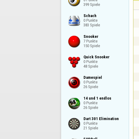
399 Spiele
Schach

0 Punkte

383 Spiele
Snooker

7 Punkte

150 Spiele
Quick Snooker

0 Punkte

48 Spiele
Damespiel

0 Punkte

26 Spiele
14 und 1 endlos

0 Punkte

26 Spiele
Dart 301 Elimination

0 Punkte

21 Spiele