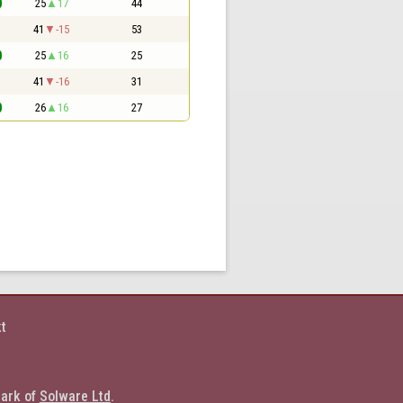
0
25
17
44
1
41
-15
53
0
25
16
25
1
41
-16
31
0
26
16
27
t
ark of 
Solware Ltd
.