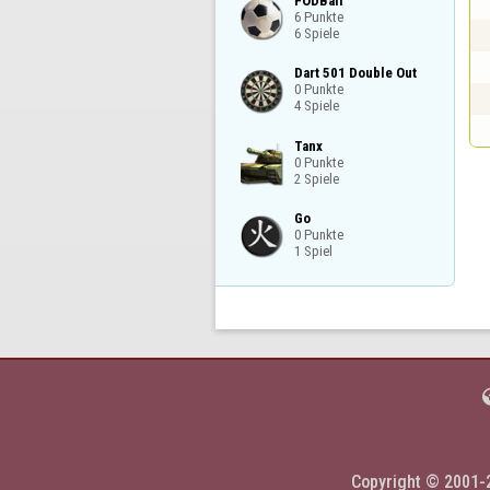
FODBall

6 Punkte

6 Spiele
Dart 501 Double Out

0 Punkte

4 Spiele
Tanx

0 Punkte

2 Spiele
Go

0 Punkte

1 Spiel
Copyright © 2001-