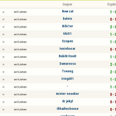
Gegner
Ergeb
New cat
1 - 
vor 5 Jahren
baleio
0 - 
vor 6 Jahren
Bibi1er
2 - 
vor 6 Jahren
tibi51
1 - 
vor 6 Jahren
Szopen
1 - 
vor 6 Jahren
toninhocar
0 - 
vor 6 Jahren
RobiN HooD
1 - 
vor 6 Jahren
Damarossa
2 - 
vor 6 Jahren
Tseung
2 - 
vor 6 Jahren
iringó01
1 - 
vor 6 Jahren
-
1 - 
vor 6 Jahren
mister-snooker
0 - 
vor 6 Jahren
dr jekyl
0 - 
vor 6 Jahren
ifihadtochoose
0 - 
vor 6 Jahren