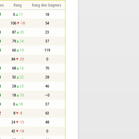
nis
Rang
Rang des Gegners
0
0
17
18
1
106
-18
54
0
87
20
23
0
79
14
37
0
60
19
119
1
84
-20
0
0
68
16
70
0
53
22
28
0
28
25
46
0
18
10
~0
0
0
18
37
2
8
-8
63
1
24
-15
48
1
42
-18
0