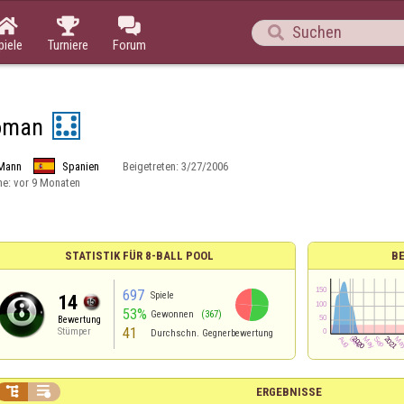




piele
Turniere
Forum
oman
Mann
Spanien
Beigetreten:
3/27/2006
ne:
vor 9 Monaten
STATISTIK FÜR 8-BALL POOL
B
697
Spiele
14
53%
Gewonnen
(367)
Bewertung
41
Stümper
Durchschn. Gegnerbewertung


ERGEBNISSE