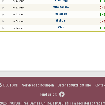
vonbrugg
1 - 
vor 6 Jahren
miralho1962
0 - 
vor 6 Jahren
00tompo
1 - 
vor 6 Jahren
thabo m
0 - 
vor 6 Jahren
Club
1 - 
vor 6 Jahren
Servicebedingungen
Datenschutzrichtlinie
Kontak
DEUTSCH


Find us on:
2026 FlyOrDie Free Games Online.
FlyOrDie® is a registered tradem