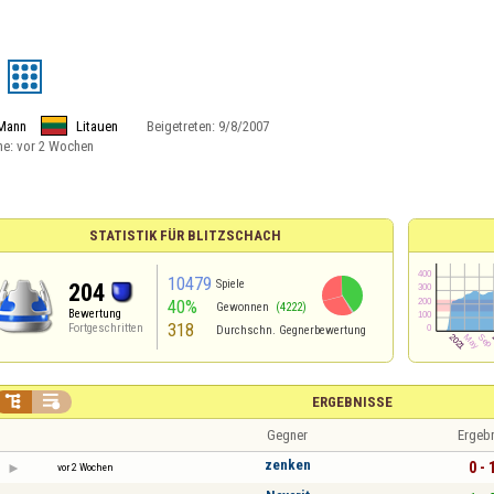
Mann
Litauen
Beigetreten:
9/8/2007
ne:
vor 2 Wochen
STATISTIK FÜR BLITZSCHACH
10479
Spiele
204
40%
Gewonnen
(4222)
Bewertung
318
Fortgeschritten
Durchschn. Gegnerbewertung


ERGEBNISSE
Gegner
Ergeb
zenken
0 - 
vor 2 Wochen