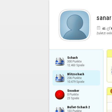
sanar


45
Zuletzt onli
Schach

300 Punkte

12.463 Spiele
Blitzschach

206 Punkte

10.479 Spiele
Snooker

0 Punkte

23 Spiele
Bullet-Schach 2

133 Punkte
