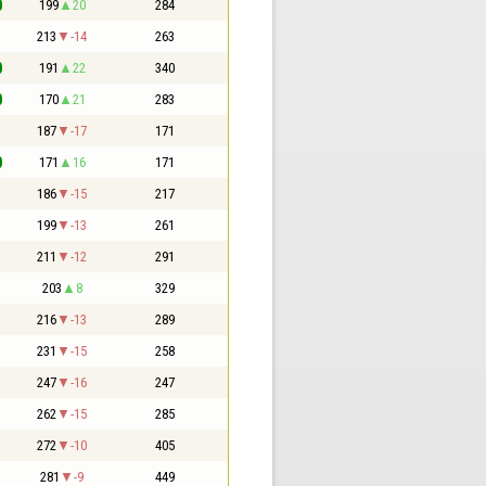
0
199
20
284
1
213
-14
263
0
191
22
340
0
170
21
283
1
187
-17
171
0
171
16
171
1
186
-15
217
1
199
-13
261
1
211
-12
291
1
203
8
329
1
216
-13
289
1
231
-15
258
1
247
-16
247
1
262
-15
285
1
272
-10
405
1
281
-9
449