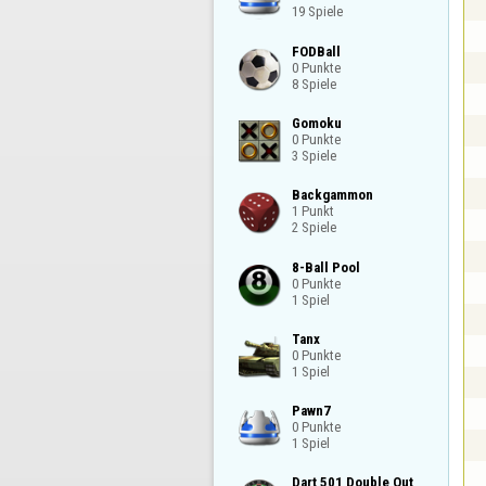
19 Spiele
FODBall

0 Punkte

8 Spiele
Gomoku

0 Punkte

3 Spiele
Backgammon

1 Punkt

2 Spiele
8-Ball Pool

0 Punkte

1 Spiel
Tanx

0 Punkte

1 Spiel
Pawn7

0 Punkte

1 Spiel
Dart 501 Double Out
