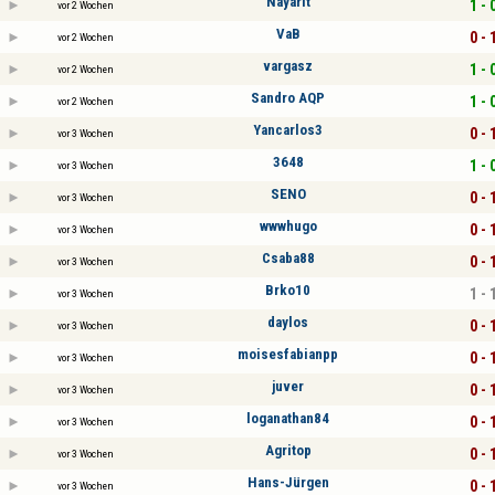
Nayarit
1 - 
vor 2 Wochen
VaB
0 - 
vor 2 Wochen
vargasz
1 - 
vor 2 Wochen
Sandro AQP
1 - 
vor 2 Wochen
Yancarlos3
0 - 
vor 3 Wochen
3648
1 - 
vor 3 Wochen
SENO
0 - 
vor 3 Wochen
wwwhugo
0 - 
vor 3 Wochen
Csaba88
0 - 
vor 3 Wochen
Brko10
1 - 
vor 3 Wochen
daylos
0 - 
vor 3 Wochen
moisesfabianpp
0 - 
vor 3 Wochen
juver
0 - 
vor 3 Wochen
loganathan84
0 - 
vor 3 Wochen
Agritop
0 - 
vor 3 Wochen
Hans-Jürgen
0 - 
vor 3 Wochen