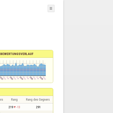
☰
BEWERTUNGSVERLAUF
nis
Rang
Rang des Gegners
1
219
-13
291