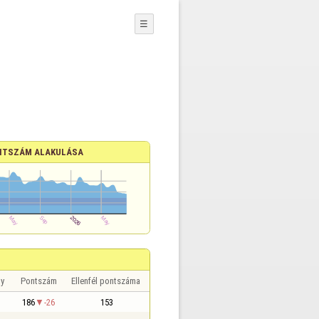
☰
NTSZÁM ALAKULÁSA
y
Pontszám
Ellenfél pontszáma
186
-26
153