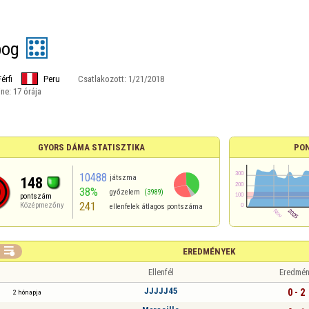
bog
Férfi
Peru
Csatlakozott:
1/21/2018
ine:
17 órája
GYORS DÁMA STATISZTIKA
PO
10488
játszma
148
38%
győzelem
(3989)
pontszám
241
Középmezőny
ellenfelek átlagos pontszáma

EREDMÉNYEK
Ellenfél
Eredmén
JJJJJ45
0 - 2
2 hónapja