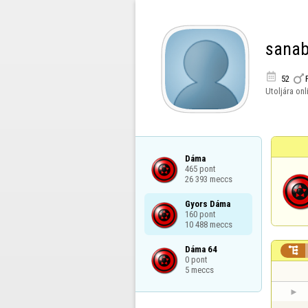
sana


52
Utoljára onl
Dáma

465 pont

26 393 meccs
Gyors Dáma

160 pont

10 488 meccs
Dáma 64


0 pont

5 meccs