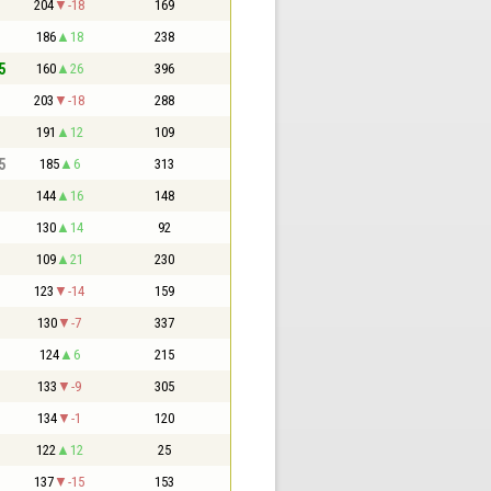
204
-18
169
186
18
238
5
160
26
396
203
-18
288
191
12
109
5
185
6
313
144
16
148
130
14
92
109
21
230
123
-14
159
130
-7
337
124
6
215
133
-9
305
134
-1
120
122
12
25
137
-15
153