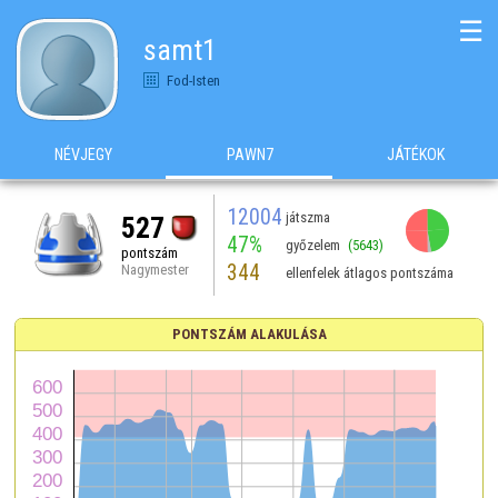
☰
samt1
Fod-Isten
NÉVJEGY
PAWN7
JÁTÉKOK
12004
játszma
527
47%
győzelem
(5643)
pontszám
344
Nagymester
ellenfelek átlagos pontszáma
PONTSZÁM ALAKULÁSA