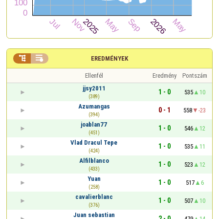


EREDMÉNYEK
Ellenfél
Eredmény
Pontszám
jjsy2011
1 - 0
535
10
(389)
Azumangas
0 - 1
558
-23
(394)
joablan77
1 - 0
546
12
(451)
Vlad Dracul Tepe
1 - 0
535
11
(424)
Alfilblanco
1 - 0
523
12
(433)
Yuan
1 - 0
517
6
(258)
cavalierblanc
1 - 0
507
10
(376)
Juan sebastian
2 - 0
479
14