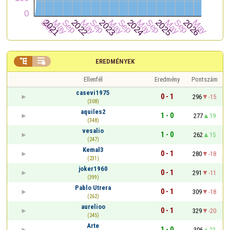


EREDMÉNYEK
Ellenfél
Eredmény
Pontszám
casevi1975
0 - 1
296
-15
(308)
aquiles2
1 - 0
277
19
(348)
vesalio
1 - 0
262
15
(247)
Kemal3
0 - 1
280
-18
(231)
joker1960
0 - 1
291
-11
(399)
Pablo Utrera
0 - 1
309
-18
(262)
aurelioo
0 - 1
329
-20
(245)
Arte
1 - 0
306
23