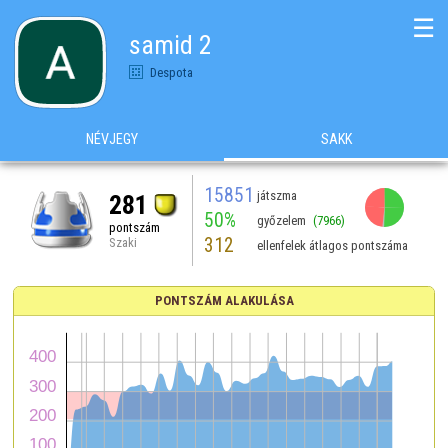
☰
samid 2
Despota
NÉVJEGY
SAKK
15851
játszma
281
50%
győzelem
(7966)
pontszám
312
Szaki
ellenfelek átlagos pontszáma
PONTSZÁM ALAKULÁSA