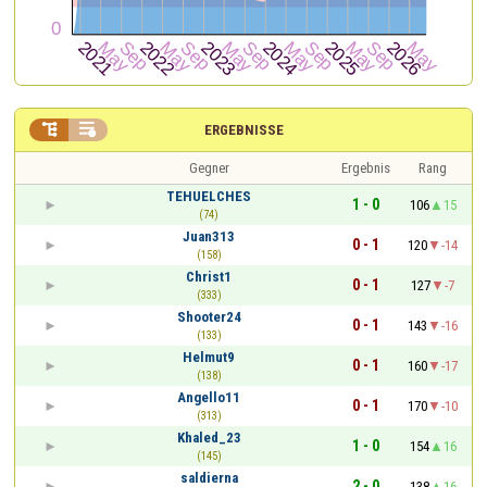


ERGEBNISSE
Gegner
Ergebnis
Rang
TEHUELCHES
1 - 0
106
15
(74)
Juan313
0 - 1
120
-14
(158)
Christ1
0 - 1
127
-7
(333)
Shooter24
0 - 1
143
-16
(133)
Helmut9
0 - 1
160
-17
(138)
Angello11
0 - 1
170
-10
(313)
Khaled_23
1 - 0
154
16
(145)
saldierna
2 - 0
138
16