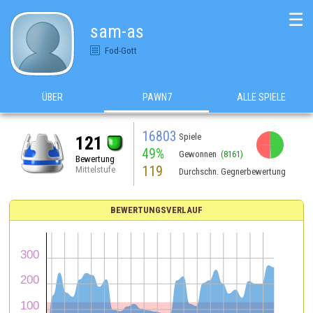
☰
sam-as
Fod-Gott
ÜBER
PAWN7
ALLE SPIELE
16803
Spiele
121
49%
Gewonnen
(8161)
Bewertung
119
Mittelstufe
Durchschn. Gegnerbewertung
BEWERTUNGSVERLAUF