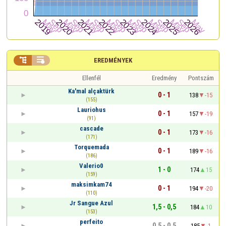


EREDMÉNYEK
Ellenfél
Eredmény
Pontszám
Ka'mal alçaktürk
0 - 1
138
-15
(155)
Lauriohus
0 - 1
157
-19
(91)
cascade
0 - 1
173
-16
(171)
Torquemada
0 - 1
189
-16
(186)
Valerio0
1 - 0
174
15
(159)
maksimkam74
0 - 1
194
-20
(110)
Jr Sangue Azul
1,5 - 0,5
184
10
(153)
perfeito
0,5 - 0,5
185
-1