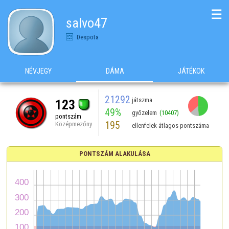
☰
salvo47
Despota
NÉVJEGY
DÁMA
JÁTÉKOK
21292
játszma
123
49%
győzelem
(10407)
pontszám
195
Középmezőny
ellenfelek átlagos pontszáma
PONTSZÁM ALAKULÁSA