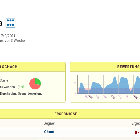
a
:
7/9/2021
ne:
vor 3 Wochen
R SCHACH
BEWERTUNG
Spiele
Gewonnen
(320)
Durchschn. Gegnerbewertung
ERGEBNISSE
Gegner
Erge
Choni
0 -