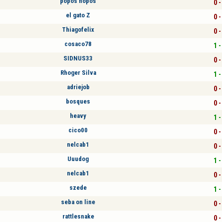
popos nopos
0 -
el gato Z
0 -
Thiagofelix
0 -
cosaco78
1 -
SIDNUS33
0 -
Rhoger Silva
1 -
adriejob
0 -
bosques
0 -
heavy
1 -
cico00
0 -
nelcab1
0 -
Uuudog
1 -
nelcab1
0 -
szede
1 -
seba on line
0 -
rattlesnake
0 -