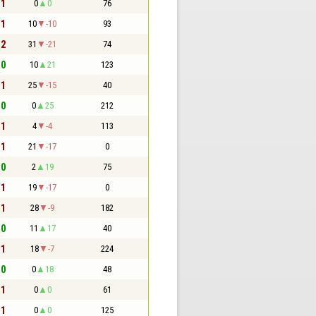
 1
0
0
76
 1
10
-10
93
 2
31
-21
74
 0
10
21
123
 1
25
-15
40
 0
0
25
212
 1
4
-4
113
 1
21
-17
0
 0
2
19
75
 1
19
-17
0
 1
28
-9
182
 0
11
17
40
 1
18
-7
224
 0
0
18
48
 1
0
0
61
 1
0
0
125