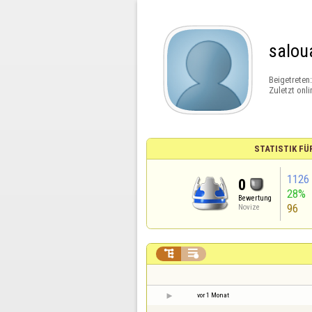
salou
Beigetreten
Zuletzt onli
STATISTIK FÜ
1126
0
28%
Bewertung
96
Novize


vor 1 Monat