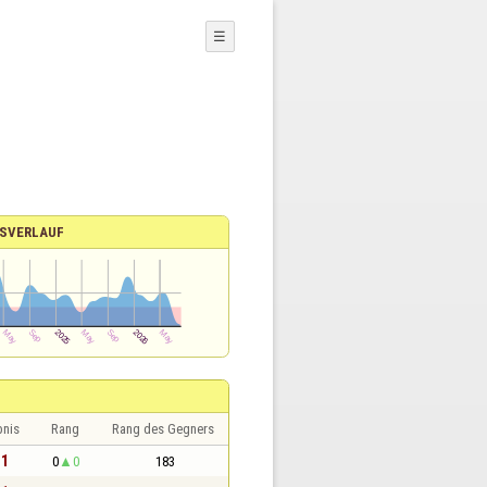
☰
SVERLAUF
bnis
Rang
Rang des Gegners
 1
0
0
183