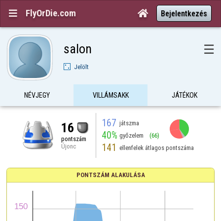
FlyOrDie.com


Bejelentkezés
salon
☰
Jelölt
NÉVJEGY
VILLÁMSAKK
JÁTÉKOK
167
játszma
16
40%
győzelem
(66)
pontszám
141
Újonc
ellenfelek átlagos pontszáma
PONTSZÁM ALAKULÁSA