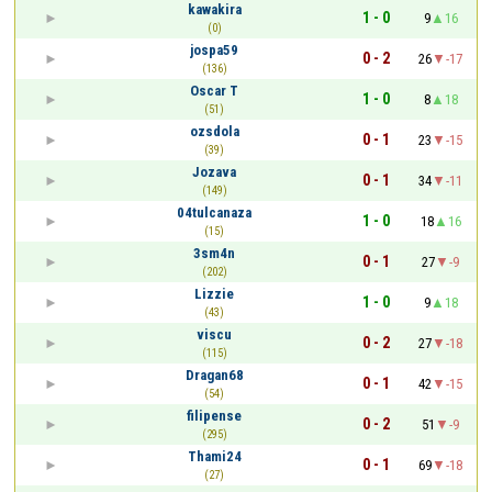
kawakira
1 - 0
9
16
(0)
jospa59
0 - 2
26
-17
(136)
Oscar T
1 - 0
8
18
(51)
ozsdola
0 - 1
23
-15
(39)
Jozava
0 - 1
34
-11
(149)
04tulcanaza
1 - 0
18
16
(15)
3sm4n
0 - 1
27
-9
(202)
Lizzie
1 - 0
9
18
(43)
viscu
0 - 2
27
-18
(115)
Dragan68
0 - 1
42
-15
(54)
filipense
0 - 2
51
-9
(295)
Thami24
0 - 1
69
-18
(27)