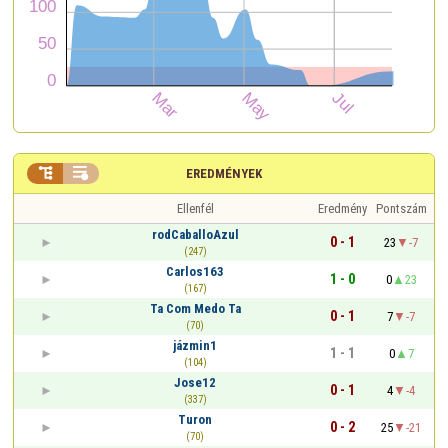


EREDMÉNYEK
Ellenfél
Eredmény
Pontszám
rodCaballoAzul
0 - 1
23
-7
(247)
Carlos163
1 - 0
0
23
(167)
Ta Com Medo Ta
0 - 1
7
-7
(70)
jázmin1
1 - 1
0
7
(104)
Jose12
0 - 1
4
-4
(337)
Turon
0 - 2
25
-21
(70)