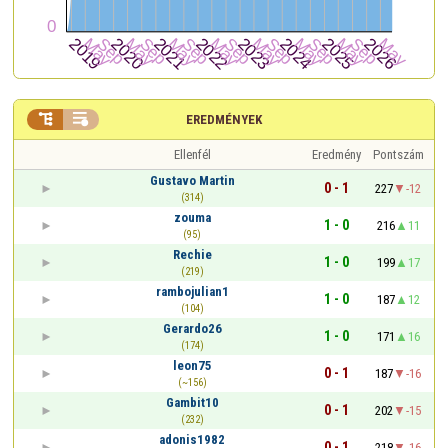


EREDMÉNYEK
Ellenfél
Eredmény
Pontszám
Gustavo Martin
0 - 1
227
-12
(314)
zouma
1 - 0
216
11
(95)
Rechie
1 - 0
199
17
(219)
rambojulian1
1 - 0
187
12
(104)
Gerardo26
1 - 0
171
16
(174)
leon75
0 - 1
187
-16
(~156)
Gambit10
0 - 1
202
-15
(232)
adonis1982
0 - 1
218
-16