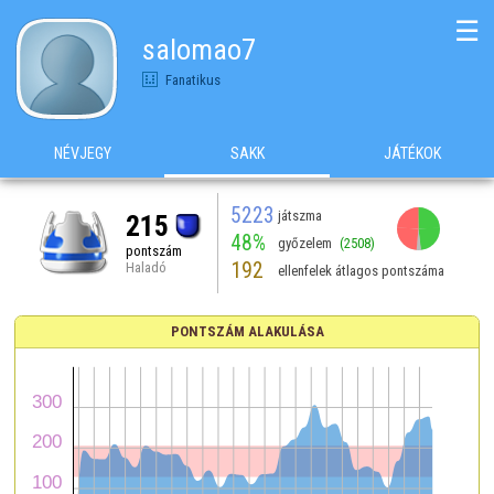
☰
salomao7
Fanatikus
NÉVJEGY
SAKK
JÁTÉKOK
5223
játszma
215
48%
győzelem
(2508)
pontszám
192
Haladó
ellenfelek átlagos pontszáma
PONTSZÁM ALAKULÁSA