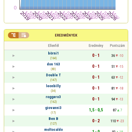


EREDMÉNYEK
Ellenfél
Eredmény
Pontszám
börni1
0 - 1
36
-10
(164)
don 163
0 - 1
51
-15
(83)
Double T
0 - 1
63
-12
(147)
leonbilly
0 - 1
81
-18
(34)
roggero3
0 - 1
94
-13
(162)
giovanni3
1,5 - 0,5
87
7
(17)
Ben B
0 - 2
110
-23
(127)
moltocaldo
1 - 0
92
18