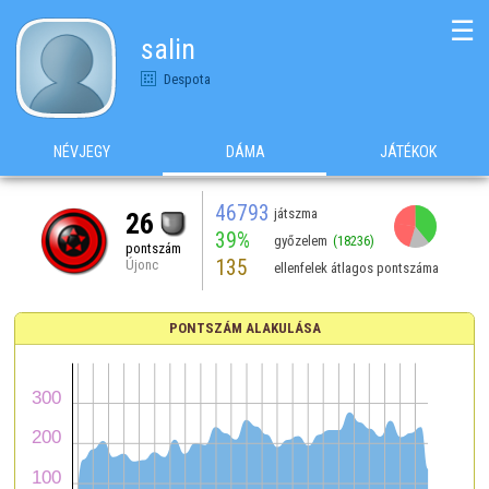
☰
salin
Despota
NÉVJEGY
DÁMA
JÁTÉKOK
46793
játszma
26
39%
győzelem
(18236)
pontszám
135
Újonc
ellenfelek átlagos pontszáma
PONTSZÁM ALAKULÁSA