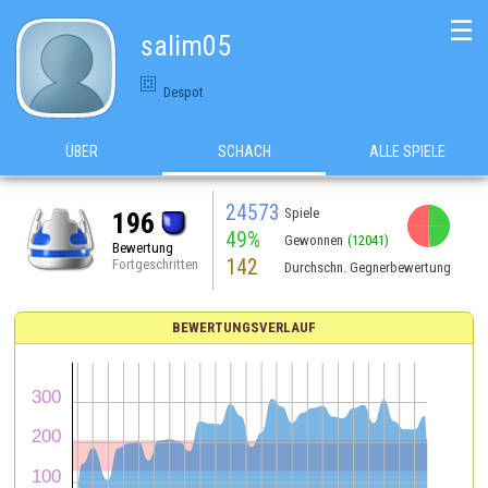
☰
salim05
Despot
ÜBER
SCHACH
ALLE SPIELE
24573
Spiele
196
49%
Gewonnen
(12041)
Bewertung
142
Fortgeschritten
Durchschn. Gegnerbewertung
BEWERTUNGSVERLAUF