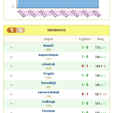


ERGEBNISSE
Gegner
Ergebnis
Rang
Kemal3
1 - 0
175
21
(295)
mayasistemas
1 - 0
160
15
(131)
silentrob
0 - 1
169
-9
(326)
Virgula
1 - 0
154
15
(130)
hunsakkjó
1 - 0
143
11
(42)
nassersalamah
0 - 1
162
-19
(100)
scabinge
1 - 0
147
15
(123)
Ferstone
1 - 0
135
12