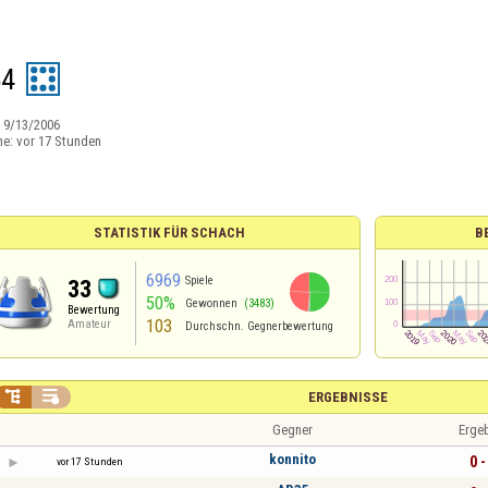
54
:
9/13/2006
ne:
vor 17 Stunden
STATISTIK FÜR SCHACH
B
6969
Spiele
33
50%
Gewonnen
(3483)
Bewertung
103
Amateur
Durchschn. Gegnerbewertung


ERGEBNISSE
Gegner
Erge
konnito
0 -
vor 17 Stunden