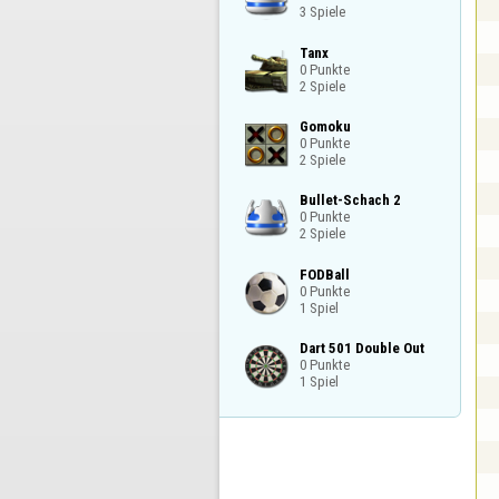
3 Spiele
Tanx

0 Punkte

2 Spiele
Gomoku

0 Punkte

2 Spiele
Bullet-Schach 2

0 Punkte

2 Spiele
FODBall

0 Punkte

1 Spiel
Dart 501 Double Out

0 Punkte

1 Spiel