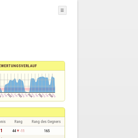
☰
EWERTUNGSVERLAUF
bnis
Rang
Rang des Gegners
 1
44
-11
165