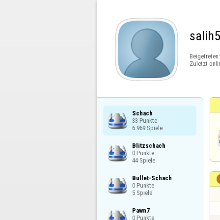
salih
Beigetreten
Zuletzt onli
Schach

33 Punkte

6.969 Spiele
Blitzschach

0 Punkte

44 Spiele
Bullet-Schach

0 Punkte

5 Spiele
Pawn7

0 Punkte
