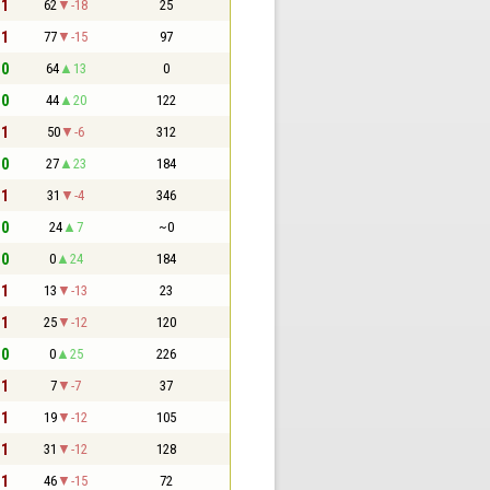
 1
62
-18
25
 1
77
-15
97
 0
64
13
0
 0
44
20
122
 1
50
-6
312
 0
27
23
184
 1
31
-4
346
 0
24
7
~0
 0
0
24
184
 1
13
-13
23
 1
25
-12
120
 0
0
25
226
 1
7
-7
37
 1
19
-12
105
 1
31
-12
128
 1
46
-15
72