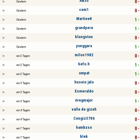
AB35
0 -
Gestern
cem1
0 -
Gestern
Martine8
1 -
Gestern
grandpere
1 -
Gestern
klungston
0 -
Gestern
yonggara
1 -
Gestern
milos1982
0 -
vor 2 Tagen
kefo.h
1 -
vor 2 Tagen
ompat
1 -
vor 2 Tagen
husein jalo
0 -
vor 3 Tagen
Esmeraldo
0 -
vor 3 Tagen
öregmajor
1 -
vor 3 Tagen
valle de gizeh
0 -
vor 4 Tagen
Cengiz3706
0 -
vor 4 Tagen
hambzso
0 -
vor 7 Tagen
blek
0 -
vor 7 Tagen