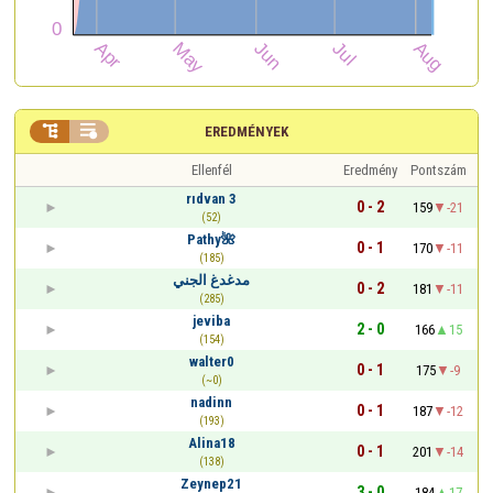


EREDMÉNYEK
Ellenfél
Eredmény
Pontszám
rıdvan 3
0 - 2
159
-21
(52)
Pathy🌺
0 - 1
170
-11
(185)
مدغدغ الجني
0 - 2
181
-11
(285)
jeviba
2 - 0
166
15
(154)
walter0
0 - 1
175
-9
(~0)
nadinn
0 - 1
187
-12
(193)
Alina18
0 - 1
201
-14
(138)
Zeynep21
3 - 0
184
17