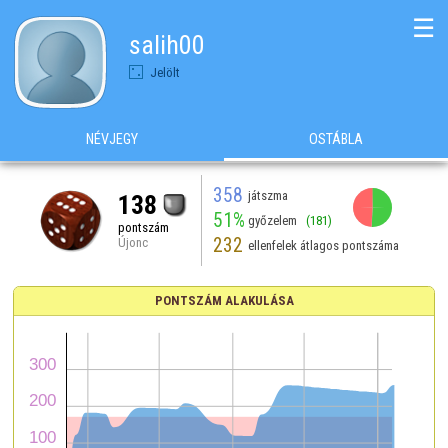
☰
salih00
Jelölt
NÉVJEGY
OSTÁBLA
358
játszma
138
51%
győzelem
(181)
pontszám
232
Újonc
ellenfelek átlagos pontszáma
PONTSZÁM ALAKULÁSA