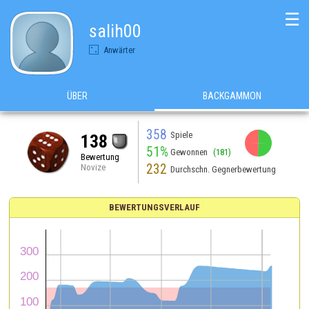
☰
salih00
Anwärter
ÜBER
BACKGAMMON
358
Spiele
138
51%
Gewonnen
(181)
Bewertung
232
Novize
Durchschn. Gegnerbewertung
BEWERTUNGSVERLAUF