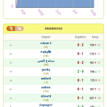


ERGEBNISSE
Gegner
Ergebnis
Rang
rıdvan 3
0 - 2
159
-21
(52)
Pathy🌺
0 - 1
170
-11
(185)
مدغدغ الجني
0 - 2
181
-11
(285)
jeviba
2 - 0
166
15
(154)
walter0
0 - 1
175
-9
(~0)
nadinn
0 - 1
187
-12
(193)
Alina18
0 - 1
201
-14
(138)
Zeynep21
3 - 0
184
17