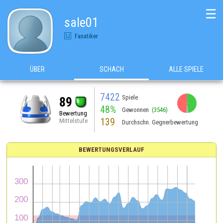
☰
sale01
Fanatiker
ÜBER
SCHACH
ALLE SPIELE
7422
Spiele
89
48%
Gewonnen
(3546)
Bewertung
139
Mittelstufe
Durchschn. Gegnerbewertung
BEWERTUNGSVERLAUF