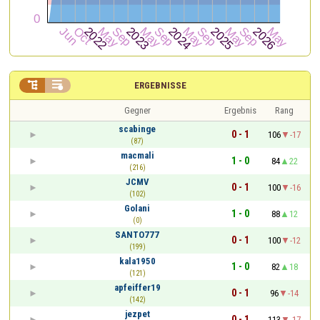


ERGEBNISSE
Gegner
Ergebnis
Rang
scabinge
0 - 1
106
-17
(87)
macmali
1 - 0
84
22
(216)
JCMV
0 - 1
100
-16
(102)
Golani
1 - 0
88
12
(0)
SANTO777
0 - 1
100
-12
(199)
kala1950
1 - 0
82
18
(121)
apfeiffer19
0 - 1
96
-14
(142)
jezpet
0 - 1
113
-17