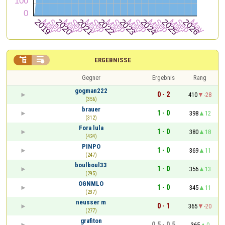


ERGEBNISSE
Gegner
Ergebnis
Rang
gogman222
0 - 2
410
-28
(356)
brauer
1 - 0
398
12
(312)
Fora lula
1 - 0
380
18
(424)
PINPO
1 - 0
369
11
(247)
boulboul33
1 - 0
356
13
(295)
OGNMLO
1 - 0
345
11
(237)
neusser m
0 - 1
365
-20
(277)
grafiton
0,5 - 0,5
365
0