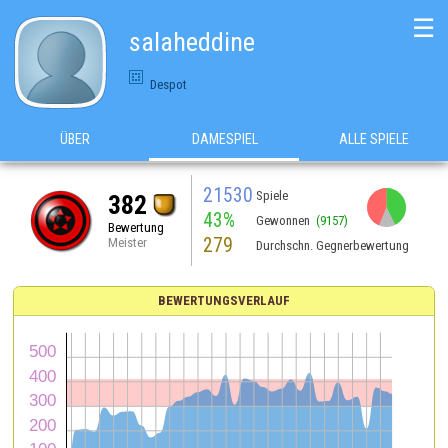
☰
salaheddine
Despot
ÜBER
DAMESPIEL
ALLE SPIELE
21530
Spiele
382
43%
Gewonnen
(9157)
Bewertung
279
Meister
Durchschn. Gegnerbewertung
BEWERTUNGSVERLAUF