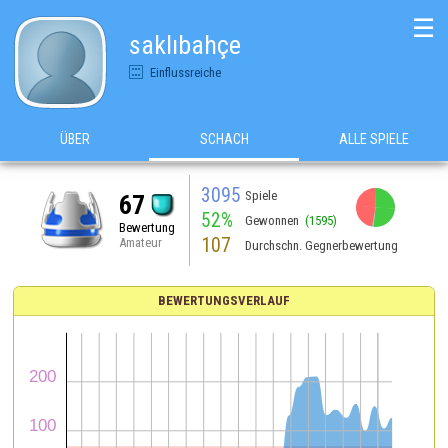
☰
saklıbahçe
Einflussreiche
ÜBER
SCHACH
ALLE SPIELE
3095
Spiele
67
52%
Gewonnen
(1595)
Bewertung
107
Amateur
Durchschn. Gegnerbewertung
BEWERTUNGSVERLAUF