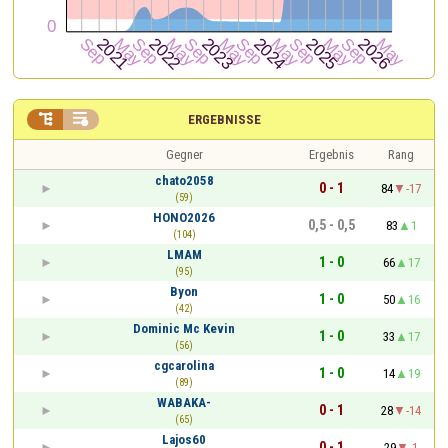


ERGEBNISSE
Gegner
Ergebnis
Rang
chato2058
0 - 1
84
-17
(59)
HONO2026
0,5 - 0,5
83
1
(104)
LMAM
1 - 0
66
17
(95)
Byon
1 - 0
50
16
(42)
Dominic Mc Kevin
1 - 0
33
17
(56)
cgcarolina
1 - 0
14
19
(89)
WABAKA-
0 - 1
28
-14
(65)
Lajos60
0 - 1
29
-1