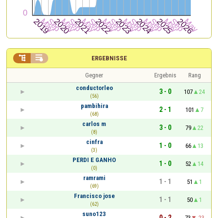


ERGEBNISSE
Gegner
Ergebnis
Rang
conductorleo
3 - 0
107
24
(56)
pambihira
2 - 1
101
7
(68)
carlos m
3 - 0
79
22
(8)
cinfra
1 - 0
66
13
(3)
PERDI E GANHO
1 - 0
52
14
(0)
ramrami
1 - 1
51
1
(69)
Francisco jose
1 - 1
50
1
(62)
suno123
0 - 2
73
-23