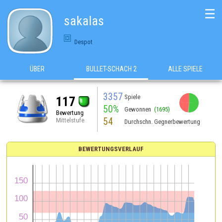
☰
sakalas
Despot
ÜBER
BULLET-SCHACH 2
ALLE SPIELE
3357
Spiele
117
50%
Gewonnen
(1695)
Bewertung
54
Mittelstufe
Durchschn. Gegnerbewertung
BEWERTUNGSVERLAUF