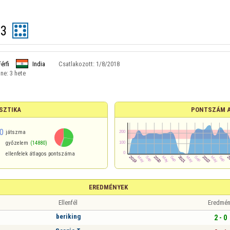
23
Férfi
India
Csatlakozott:
1/8/2018
ine:
3 hete
SZTIKA
PONTSZÁM 
0
játszma
győzelem
(14880)
ellenfelek átlagos pontszáma
EREDMÉNYEK
Ellenfél
Eredmén
beriking
2 - 0