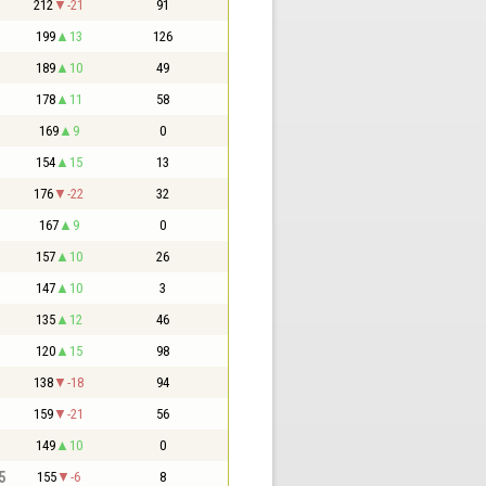
212
-21
91
199
13
126
189
10
49
178
11
58
169
9
0
154
15
13
176
-22
32
167
9
0
157
10
26
147
10
3
135
12
46
120
15
98
138
-18
94
159
-21
56
149
10
0
5
155
-6
8