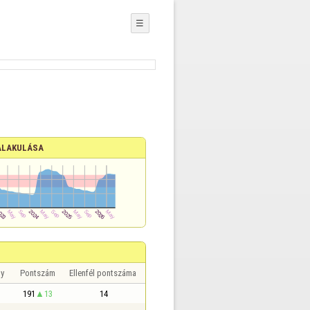
☰
ALAKULÁSA
y
Pontszám
Ellenfél pontszáma
191
13
14