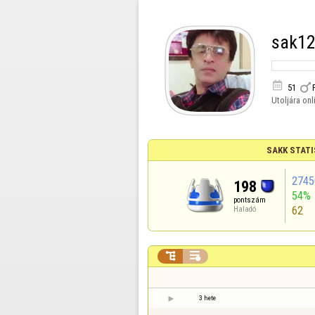
sak1


51
Utoljára onl
SAKK STATI
2745
198
54%
pontszám
62
Haladó


3 hete