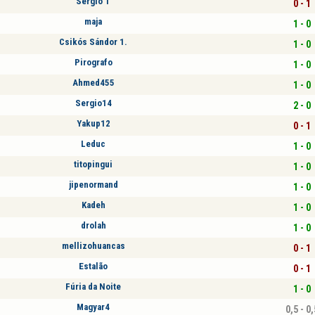
Sergio T
0 - 1
maja
1 - 0
Csikós Sándor 1.
1 - 0
Pirografo
1 - 0
Ahmed455
1 - 0
Sergio14
2 - 0
Yakup12
0 - 1
Leduc
1 - 0
titopingui
1 - 0
jipenormand
1 - 0
Kadeh
1 - 0
drolah
1 - 0
mellizohuancas
0 - 1
Estalão
0 - 1
Fúria da Noite
1 - 0
Magyar4
0,5 - 0,