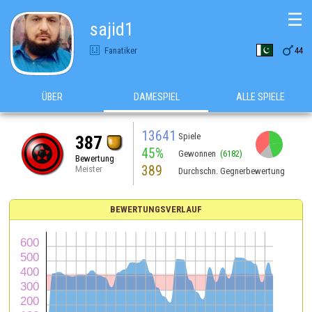
☰
sajid1

Fanatiker
44
ÜBER
DAMESPIEL
ALLE SPIELE
13641
Spiele
387
45%
Gewonnen
(6182)
Bewertung
389
Meister
Durchschn. Gegnerbewertung
BEWERTUNGSVERLAUF