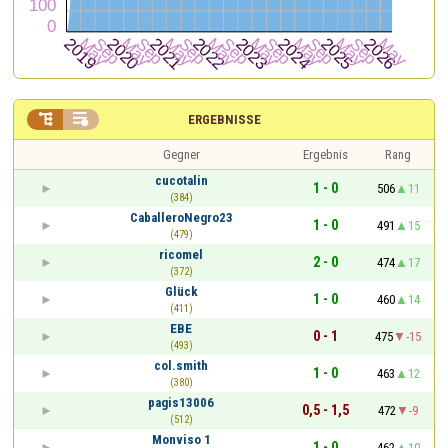


ERGEBNISSE
Gegner
Ergebnis
Rang
cucotalin
1 - 0
506
11
(384)
CaballeroNegro23
1 - 0
491
15
(479)
ricomel
2 - 0
474
17
(372)
Glück
1 - 0
460
14
(411)
EBE
0 - 1
475
-15
(493)
col.smith
1 - 0
463
12
(380)
pagis13006
0,5 - 1,5
472
-9
(512)
Monviso 1
1 - 0
462
10