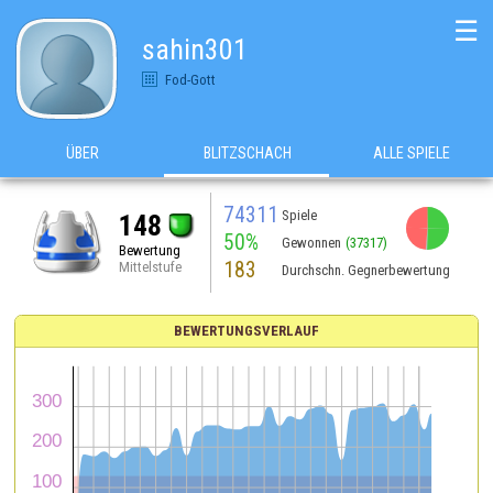
☰
sahin301
Fod-Gott
ÜBER
BLITZSCHACH
ALLE SPIELE
74311
Spiele
148
50%
Gewonnen
(37317)
Bewertung
183
Mittelstufe
Durchschn. Gegnerbewertung
BEWERTUNGSVERLAUF