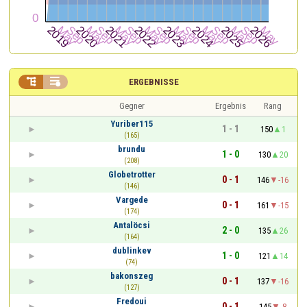


ERGEBNISSE
Gegner
Ergebnis
Rang
Yuriber115
1 - 1
150
1
(165)
brundu
1 - 0
130
20
(208)
Globetrotter
0 - 1
146
-16
(146)
Vargede
0 - 1
161
-15
(174)
Antalöcsi
2 - 0
135
26
(164)
dublinkev
1 - 0
121
14
(74)
bakonszeg
0 - 1
137
-16
(127)
Fredoui
0 - 1
145
-8