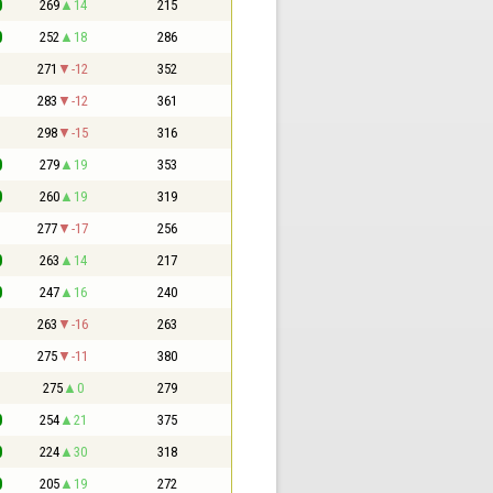
0
269
14
215
0
252
18
286
1
271
-12
352
1
283
-12
361
1
298
-15
316
0
279
19
353
0
260
19
319
1
277
-17
256
0
263
14
217
0
247
16
240
1
263
-16
263
1
275
-11
380
1
275
0
279
0
254
21
375
0
224
30
318
0
205
19
272