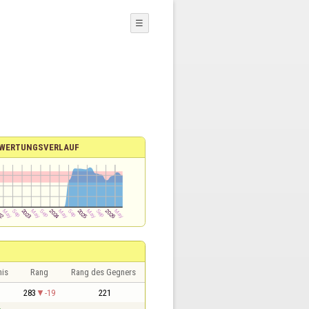
☰
WERTUNGSVERLAUF
nis
Rang
Rang des Gegners
1
283
-19
221