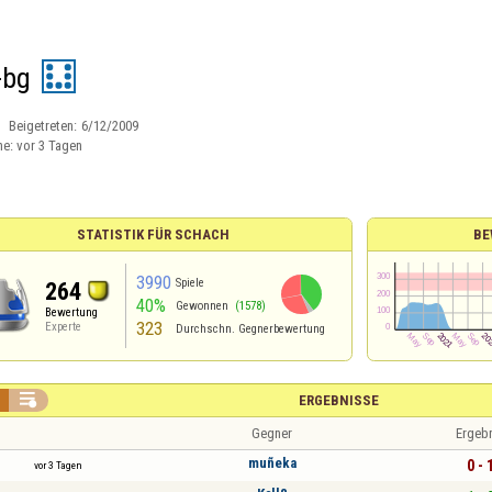
-bg
Beigetreten:
6/12/2009
ne:
vor 3 Tagen
STATISTIK FÜR SCHACH
BE
3990
Spiele
264
40%
Gewonnen
(1578)
Bewertung
323
Experte
Durchschn. Gegnerbewertung

ERGEBNISSE
Gegner
Ergeb
muñeka
0 - 
vor 3 Tagen