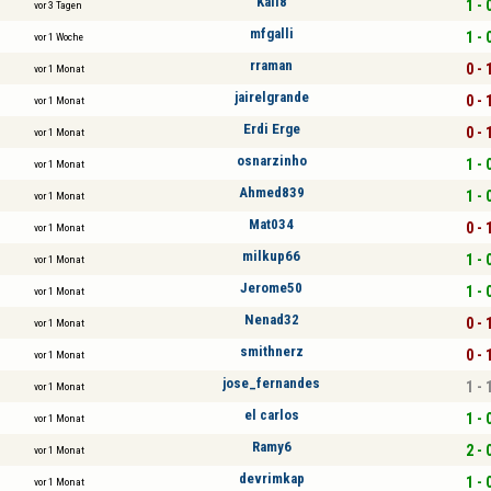
Kall8
1 - 
vor 3 Tagen
mfgalli
1 - 
vor 1 Woche
rraman
0 - 
vor 1 Monat
jairelgrande
0 - 
vor 1 Monat
Erdi Erge
0 - 
vor 1 Monat
osnarzinho
1 - 
vor 1 Monat
Ahmed839
1 - 
vor 1 Monat
Mat034
0 - 
vor 1 Monat
milkup66
1 - 
vor 1 Monat
Jerome50
1 - 
vor 1 Monat
Nenad32
0 - 
vor 1 Monat
smithnerz
0 - 
vor 1 Monat
jose_fernandes
1 - 
vor 1 Monat
el carlos
1 - 
vor 1 Monat
Ramy6
2 - 
vor 1 Monat
devrimkap
1 - 
vor 1 Monat