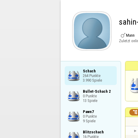
sahin

Mann
Zuletzt onli
Schach

264 Punkte

3.990 Spiele
Bullet-Schach 2

0 Punkte

13 Spiele
Pawn7


0 Punkte

9 Spiele
Blitzschach

16 Punkte
