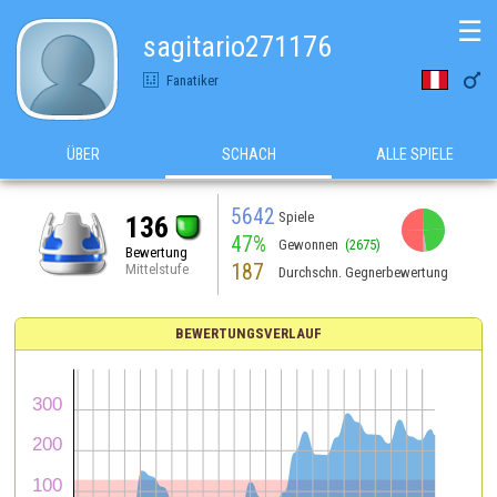
☰
sagitario271176

Fanatiker
ÜBER
SCHACH
ALLE SPIELE
5642
Spiele
136
47%
Gewonnen
(2675)
Bewertung
187
Mittelstufe
Durchschn. Gegnerbewertung
BEWERTUNGSVERLAUF