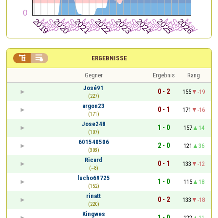


ERGEBNISSE
Gegner
Ergebnis
Rang
José91
0 - 2
155
-19
(227)
argon23
0 - 1
171
-16
(171)
Jose248
1 - 0
157
14
(107)
601540506
2 - 0
121
36
(303)
Ricard
0 - 1
133
-12
(~8)
lucho69725
1 - 0
115
18
(152)
rinatt
0 - 2
133
-18
(220)
Kingwes
1 - 0
122
11