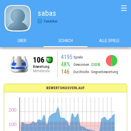
☰
sabas
Fanatiker
ÜBER
SCHACH
ALLE SPIELE
4195
Spiele
106
48%
Gewonnen
(2028)
Bewertung
146
Mittelstufe
Durchschn. Gegnerbewertung
BEWERTUNGSVERLAUF