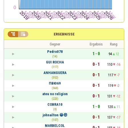


ERGEBNISSE
Gegner
Ergebnis
Rang
Pedro078
1 - 0
94
12
(14)
GUI ROCHA
0 - 1
110
-16
(117)
ANHANGUERA
0 - 1
117
-7
(352)
ПВЮ69
0 - 1
119
-2
(560)
ateu no religion
0 - 1
131
-12
(223)
COBRA10
1 - 0
120
11
(0)
johnailton 😁🤑
0 - 1
137
-17
(107)
MARBELCOL
0 - 1
153
-16