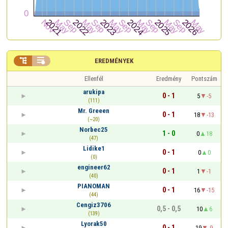


EREDMÉNYEK
Ellenfél
Eredmény
Pontszám
arukipa
0 - 1
5
-5
(111)
Mr. Greeen
0 - 1
18
-13
(~20)
Norbec25
1 - 0
0
18
(47)
Lidike1
0 - 1
0
0
(0)
engineer62
0 - 1
1
-1
(40)
PIANOMAN
0 - 1
16
-15
(44)
Cengiz3706
0,5 - 0,5
10
6
(139)
Lyorak50
0 - 1
19
-9