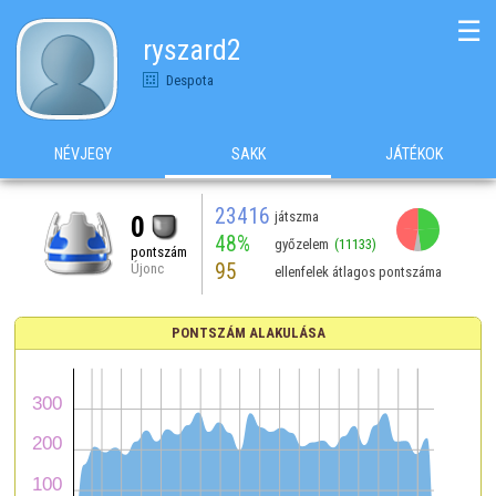
☰
ryszard2
Despota
NÉVJEGY
SAKK
JÁTÉKOK
23416
játszma
0
48%
győzelem
(11133)
pontszám
95
Újonc
ellenfelek átlagos pontszáma
PONTSZÁM ALAKULÁSA