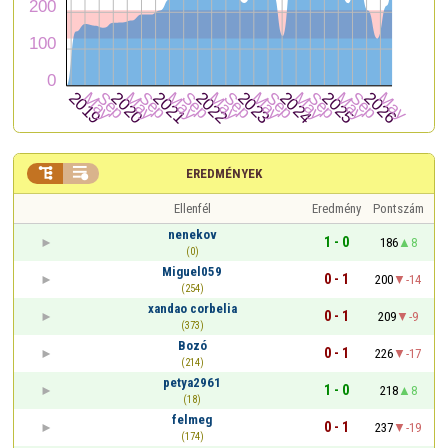


EREDMÉNYEK
Ellenfél
Eredmény
Pontszám
nenekov
1 - 0
186
8
(0)
Miguel059
0 - 1
200
-14
(254)
xandao corbelia
0 - 1
209
-9
(373)
Bozó
0 - 1
226
-17
(214)
petya2961
1 - 0
218
8
(18)
felmeg
0 - 1
237
-19
(174)