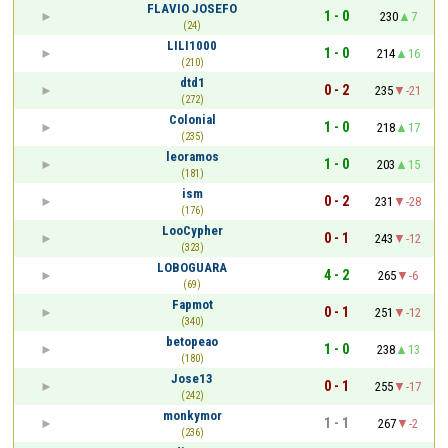
FLAVIO JOSEFO
1 - 0
230
7
(24)
LILI1000
1 - 0
214
16
(210)
dtd1
0 - 2
235
-21
(272)
Colonial
1 - 0
218
17
(235)
leoramos
1 - 0
203
15
(181)
ism
0 - 2
231
-28
(176)
LooCypher
0 - 1
243
-12
(323)
LOBOGUARA
4 - 2
265
-6
(69)
Fapmot
0 - 1
251
-12
(340)
betopeao
1 - 0
238
13
(180)
Jose13
0 - 1
255
-17
(242)
monkymor
1 - 1
267
-2
(236)