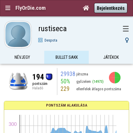
FlyOrDie.com


Bejelentkezés
rustiseca
☰

Despota
NÉVJEGY
BULLET SAKK
JÁTÉKOK
29938
játszma
194
50%
győzelem
(14973)
pontszám
229
Haladó
ellenfelek átlagos pontszáma
PONTSZÁM ALAKULÁSA