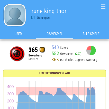
☰
rune king thor
Stammgast
ÜBER
DAMESPIEL
ALLE SPIELE
540
Spiele
365
55%
Gewonnen
(297)
Bewertung
368
Meister
Durchschn. Gegnerbewertung
BEWERTUNGSVERLAUF