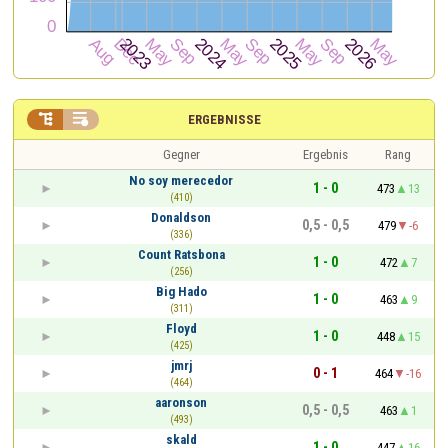


ERGEBNISSE
Gegner
Ergebnis
Rang
No soy merecedor
1 - 0
473
13
(410)
Donaldson
0,5 - 0,5
479
-6
(336)
Count Ratsbona
1 - 0
472
7
(256)
Big Hado
1 - 0
463
9
(311)
Floyd
1 - 0
448
15
(425)
jmrj
0 - 1
464
-16
(464)
aaronson
0,5 - 0,5
463
1
(493)
skald
1 - 0
447
16