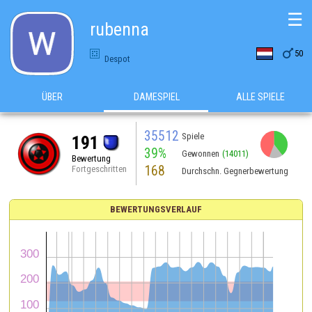
☰
rubenna

50
Despot
ÜBER
DAMESPIEL
ALLE SPIELE
35512
Spiele
191
39%
Gewonnen
(14011)
Bewertung
168
Fortgeschritten
Durchschn. Gegnerbewertung
BEWERTUNGSVERLAUF