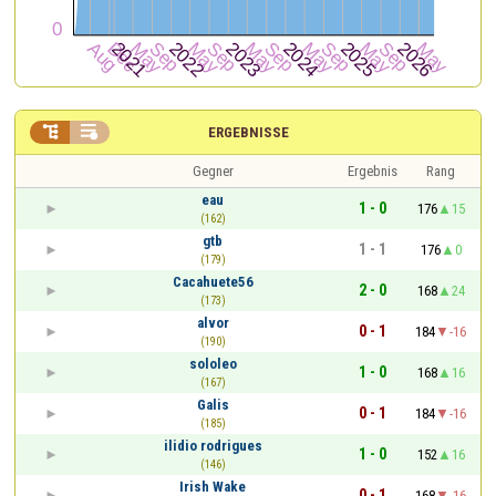


ERGEBNISSE
Gegner
Ergebnis
Rang
eau
1 - 0
176
15
(162)
gtb
1 - 1
176
0
(179)
Cacahuete56
2 - 0
168
24
(173)
alvor
0 - 1
184
-16
(190)
sololeo
1 - 0
168
16
(167)
Galis
0 - 1
184
-16
(185)
ilidio rodrigues
1 - 0
152
16
(146)
Irish Wake
0 - 1
168
-16