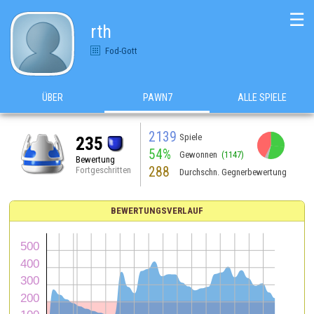
☰
rth
Fod-Gott
ÜBER
PAWN7
ALLE SPIELE
2139
Spiele
235
54%
Gewonnen
(1147)
Bewertung
288
Fortgeschritten
Durchschn. Gegnerbewertung
BEWERTUNGSVERLAUF