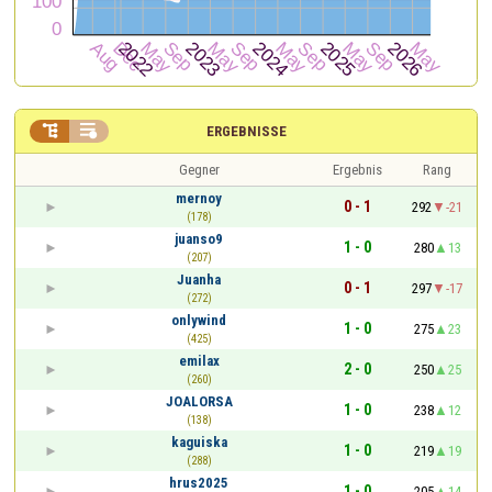


ERGEBNISSE
Gegner
Ergebnis
Rang
mernoy
0 - 1
292
-21
(178)
juanso9
1 - 0
280
13
(207)
Juanha
0 - 1
297
-17
(272)
onlywind
1 - 0
275
23
(425)
emilax
2 - 0
250
25
(260)
JOALORSA
1 - 0
238
12
(138)
kaguiska
1 - 0
219
19
(288)
hrus2025
1 - 0
205
14