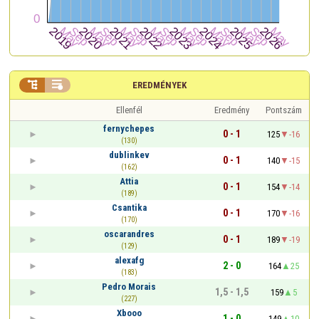


EREDMÉNYEK
Ellenfél
Eredmény
Pontszám
fernychepes
0 - 1
125
-16
(130)
dublinkev
0 - 1
140
-15
(162)
Attia
0 - 1
154
-14
(189)
Csantika
0 - 1
170
-16
(170)
oscarandres
0 - 1
189
-19
(129)
alexafg
2 - 0
164
25
(183)
Pedro Morais
1,5 - 1,5
159
5
(227)
Xbooo
1 - 0
149
10