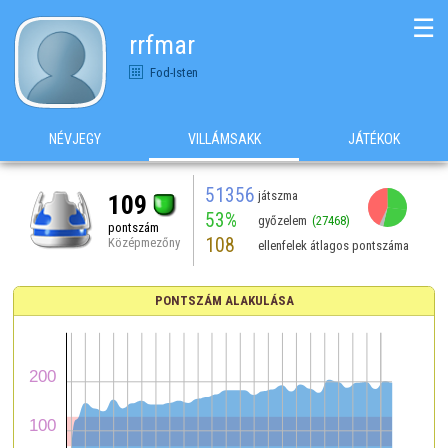
☰
rrfmar
Fod-Isten
NÉVJEGY
VILLÁMSAKK
JÁTÉKOK
51356
játszma
109
53%
győzelem
(27468)
pontszám
108
Középmezőny
ellenfelek átlagos pontszáma
PONTSZÁM ALAKULÁSA